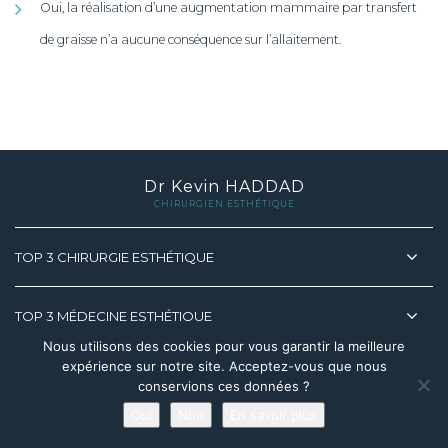
Oui, la réalisation d’une augmentation mammaire par transfert
de graisse n’a aucune conséquence sur l’allaitement.
Dr Kevin HADDAD
CHIRURGIEN ESTHÉTIQUE
TOP 3 CHIRURGIE ESTHÉTIQUE
TOP 3 MÉDECINE ESTHÉTIQUE
Nous utilisons des cookies pour vous garantir la meilleure
expérience sur notre site. Acceptez-vous que nous
A PROPOS DU DR HADDAD
conservions ces données ?
Oui
Non
En savoir plus
Prendre rendez-vous en ligne