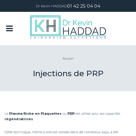
01 42 25 04 04
Dr Kevin HADDAD
Accueil
Injections de PRP
Le
Plasma Riche en Plaquettes
ou
PRP
est utilisé pour ses capacités
régénératrices
.
Cette technique, même si elle est utilisée dans de nombreux pays, à été