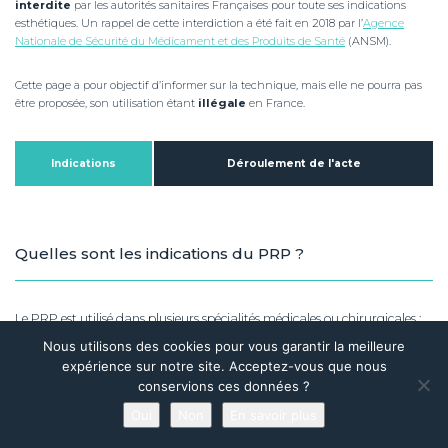
interdite
par les autorités sanitaires Françaises pour toute ses indications
esthétiques. Un rappel de cette interdiction a été fait en 2018 par l’
Agence
Nationale de Sécurité du Médicament et des Produits de Santé
(ANSM).
Cette page a pour objectif d’informer sur la technique, mais elle ne pourra pas
être proposée, son utilisation étant
illégale
en France.
Indications
Déroulement de l'acte
Quelles sont les indications du PRP ?
Le PRP est utilisé dans plusieurs spécialités médicales ou chirurgicales :
chirurgie orthopédique, rhumatologie, dermatologie, médecine
Nous utilisons des cookies pour vous garantir la meilleure
esthétique,….
expérience sur notre site. Acceptez-vous que nous
conservions ces données ?
Dans les pays ou le PRP est autorisé en esthétique (notamment les
Oui
Non
En savoir plus
USA), ses indications principales sont :
Prendre rendez-vous en ligne