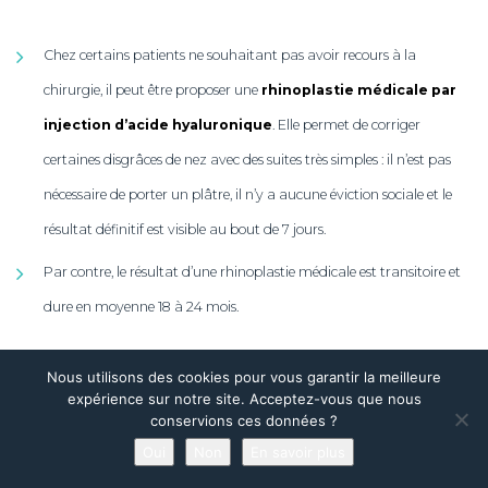
Chez certains patients ne souhaitant pas avoir recours à la
chirurgie, il peut être proposer une
rhinoplastie médicale par
injection d’acide hyaluronique
. Elle permet de corriger
certaines disgrâces de nez avec des suites très simples : il n’est pas
nécessaire de porter un plâtre, il n’y a aucune éviction sociale et le
résultat définitif est visible au bout de 7 jours.
Par contre, le résultat d’une rhinoplastie médicale est transitoire et
dure en moyenne 18 à 24 mois.
Nous utilisons des cookies pour vous garantir la meilleure
expérience sur notre site. Acceptez-vous que nous
conservions ces données ?
Oui
Non
En savoir plus
Dr Kevin HADDAD
Prendre rendez-vous en ligne
CHIRURGIEN ESTHÉTIQUE