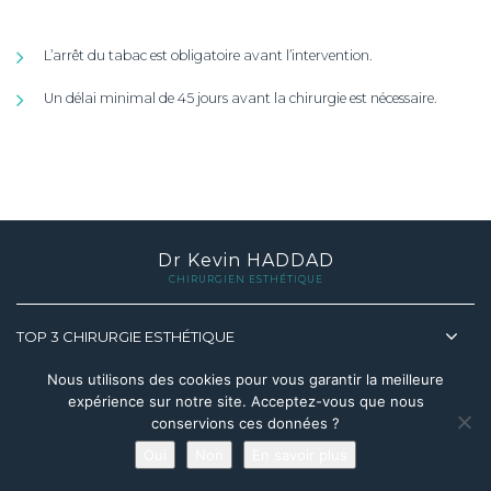
L’arrêt du tabac est obligatoire avant l’intervention.
Un délai minimal de 45 jours avant la chirurgie est nécessaire.
Dr Kevin HADDAD
CHIRURGIEN ESTHÉTIQUE
TOP 3 CHIRURGIE ESTHÉTIQUE
Nous utilisons des cookies pour vous garantir la meilleure
TOP 3 MÉDECINE ESTHÉTIQUE
expérience sur notre site. Acceptez-vous que nous
conservions ces données ?
Oui
Non
En savoir plus
A PROPOS DU DR HADDAD
Prendre rendez-vous en ligne