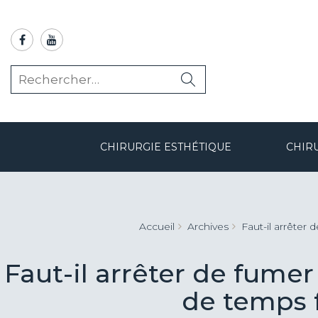
CHIRURGIE ESTHÉTIQUE
CHIR
Accueil
Archives
Faut-il arrêter
Chirurgie esthétique des paupières : Blépharoplastie
Chirurgie des oreilles décollées : Otoplastie classique ou Earfold
Hypotrophie mammaire : Augmentation par prothèses
Pénoplastie médicale par injection d’acide hyaluronique
Faut-il arrêter de fu
de temps f