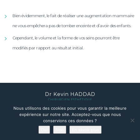
Bien évidemment, le fait de réaliser une augmentation mammaire
ne vous empêchera pas de tomber enceinte et d’avoir des enfants.
Cependant, le volume et la forme de vos seins pourront être
modifiés par rapport au résultat initial.
Dr Kevin HADDAD
CHIRURGIEN ESTHÉTIQUE
Nous utilisons des cookies pour vous garantir la meilleure
expérience sur notre site. Acceptez-vous que nous
TOP 3 CHIRURGIE ESTHÉTIQUE
conservions ces données ?
Oui
Non
En savoir plus
Prendre rendez-vous en ligne
TOP 3 MÉDECINE ESTHÉTIQUE